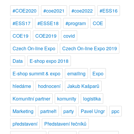
#COE2020
#coe2021
#coe2022
#ESS16
#ESS17
#ESSE18
#program
COE
COE19
COE2019
covid
Czech On-line Expo
Czech On-line Expo 2019
Data
E-shop expo 2018
E-shop summit & expo
emailing
Expo
hledáme
hodnocení
Jakub Kašparů
Komunitní partner
komunity
logistika
Marketing
partneři
party
Pavel Ungr
ppc
představení
Představení řečníků