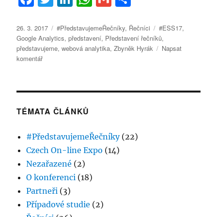
a
w
n
h
m
h
c
it
k
at
ai
a
Publikováno:
Rubriky:
Štítky:
26. 3. 2017
#PředstavujemeŘečníky
,
Řečníci
#ESS17
,
Google Analytics
,
představení
,
Představení řečníků
,
e
te
e
s
l
re
představujeme
,
webová analytika
,
Zbyněk Hyrák
Napsat
b
r
d
A
pro
komentář
text
o
I
p
s
o
n
p
názvem
#PředstavujemeŘečníky
k
–
TÉMATA ČLÁNKŮ
ZBYNĚK
HYRÁK:
#PředstavujemeŘečníky
(22)
Obklopuj
se
Czech On-line Expo
(14)
lidmi,
Nezařazené
(2)
kterým
O konferenci
(18)
věříš,
ti
Partneři
(3)
tě
Případové studie
(2)
mohou