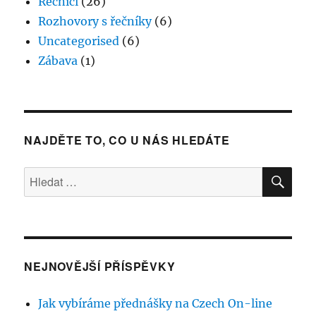
Řečníci
(26)
posunout
dál
Rozhovory s řečníky
(6)
Uncategorised
(6)
Zábava
(1)
NAJDĚTE TO, CO U NÁS HLEDÁTE
HLE
Hledat:
NEJNOVĚJŠÍ PŘÍSPĚVKY
Jak vybíráme přednášky na Czech On-line