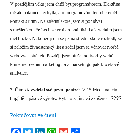
V pozdějším věku jsem chtěl být programátorem. Elektřina
mě ale nakonec nechytla, a u programování by mi chyběl
kontakt s lidmi. Na střední škole jsem si pohrával
s myšlenkou, že bych se vrhl do podnikání a k webům jsem
měl blízko. Nakonec jsem se již na střední škole rozhodl, že
si založím živnostenský list a začal jsem se věnovat tvorbě
webových stránek. Později jsem přešel od tvorby webů
k internetovému marketingu a z marketingu pak k webové
analytice.
3.
Čím sis vydělal své první peníze?
V 15 letech na letní
brigádě u pásové výroby. Byla to zajímavá zkušenost
????
.
„#PředstavujemeŘečníky – ZBYNĚ
Pokračovat ve čtení
F
T
Li
W
G
S