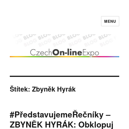
MENU
Czech On-line Expo BLOG
Štítek:
Zbyněk Hyrák
#PředstavujemeŘečníky –
ZBYNĚK HYRÁK: Obklopuj