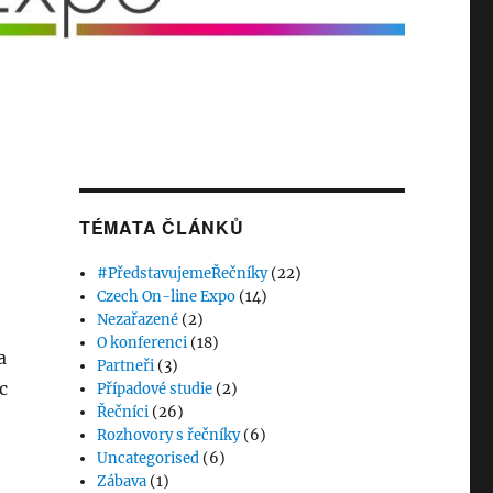
TÉMATA ČLÁNKŮ
#PředstavujemeŘečníky
(22)
Czech On-line Expo
(14)
Nezařazené
(2)
O konferenci
(18)
a
Partneři
(3)
c
Případové studie
(2)
Řečníci
(26)
Rozhovory s řečníky
(6)
Uncategorised
(6)
Zábava
(1)