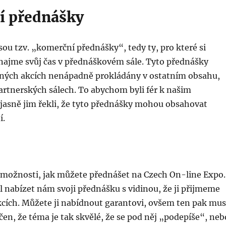
í přednášky
sou tzv. „komerční přednášky“, tedy ty, pro které si
onajme svůj čas v přednáškovém sále. Tyto přednášky
jiných akcích nenápadně prokládány v ostatním obsahu,
partnerských sálech. To abychom byli fér k našim
jasně jim řekli, že tyto přednášky mohou obsahovat
í.
3 možnosti, jak můžete přednášet na Czech On-line Expo.
 nabízet nám svoji přednášku s vidinou, že ji přijmeme
kcích. Můžete ji nabídnout garantovi, ovšem ten pak mus
en, že téma je tak skvělé, že se pod něj „podepíše“, neb