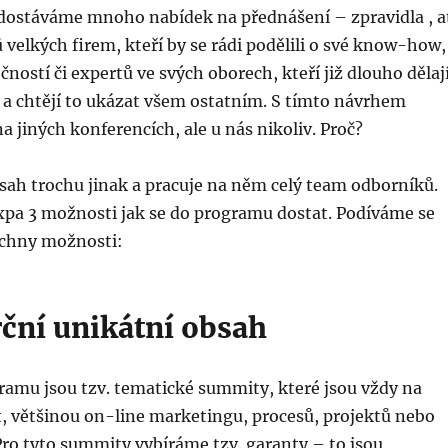
dostáváme mnoho nabídek na přednášení – zpravidla , a
 velkých firem, kteří by se rádi podělili o své know-how,
čností či expertů ve svých oborech, kteří již dlouho dělaj
e a chtějí to ukázat všem ostatním. S tímto návrhem
na jiných konferencích, ale u nás nikoliv. Proč?
sah trochu jinak a pracuje na něm celý team odborníků.
pa 3 možnosti jak se do programu dostat. Podíváme se
echny možnosti:
ní unikátní obsah
ramu jsou tzv. tematické summity, které jsou vždy na
t, většinou on-line marketingu, procesů, projektů nebo
 Pro tyto summity vybíráme tzv. garanty – to jsou