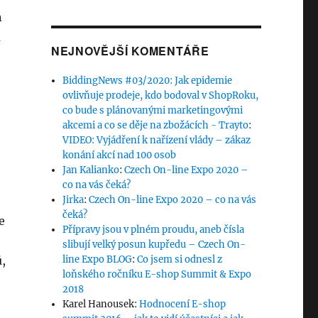
n
m
NEJNOVĚJŠÍ KOMENTÁŘE
BiddingNews #03/2020: Jak epidemie
ovlivňuje prodeje, kdo bodoval v ShopRoku,
co bude s plánovanými marketingovými
akcemi a co se děje na zbožácích - Trayto
:
VIDEO: Vyjádření k nařízení vlády – zákaz
konání akcí nad 100 osob
Jan Kalianko
:
Czech On-line Expo 2020 –
co na vás čeká?
Jirka
:
Czech On-line Expo 2020 – co na vás
čeká?
e
Přípravy jsou v plném proudu, aneb čísla
slibují velký posun kupředu – Czech On-
ů,
line Expo BLOG
:
Co jsem si odnesl z
loňského ročníku E-shop Summit & Expo
2018
Karel Hanousek
:
Hodnocení E-shop