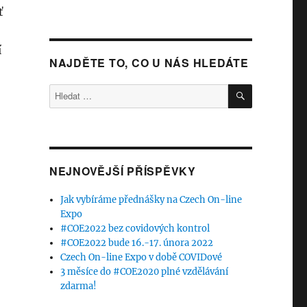
ť
í
NAJDĚTE TO, CO U NÁS HLEDÁTE
HLEDÁNÍ
Hledat:
NEJNOVĚJŠÍ PŘÍSPĚVKY
Jak vybíráme přednášky na Czech On-line
Expo
#COE2022 bez covidových kontrol
#COE2022 bude 16.-17. února 2022
Czech On-line Expo v době COVIDové
3 měsíce do #COE2020 plné vzdělávání
zdarma!