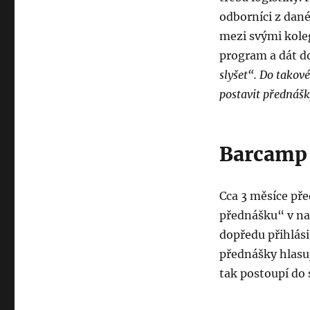
odborníci z dané
mezi svými kole
program a dát d
slyšet“. Do tako
postavit přednášk
Barcamp
Cca 3 měsíce př
přednášku“ v na
dopředu přihlási
přednášky hlasuj
tak postoupí d