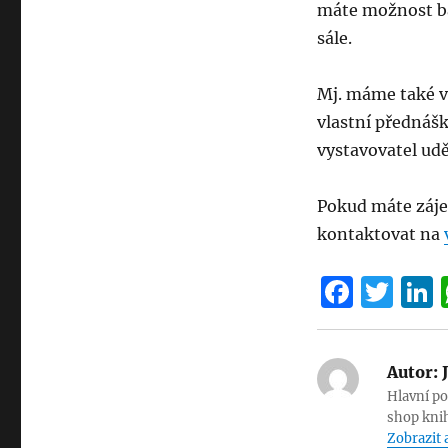
máte možnost ba
sále.
Mj. máme také 
vlastní přednáš
vystavovatel udě
Pokud máte záje
kontaktovat na
F
T
a
w
c
it
Autor:
J
e
te
Hlavní po
b
r
shop kni
Zobrazit 