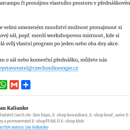
rcampu či pronájmu vlastního prostoru v přednáškové
ve velmi omezeném množství možnost pronajmout si
kový sál, popř. menší workshopovou místnost, kde si
lá svůj vlastní program po jeden nebo oba dny akce.
m o sál nebo komerční přednášku, můžete nás
vystavovatel@czechonlineexpo.cz
Li
W
G
S
n
h
m
h
k
at
ai
a
an Kalianko
e
s
l
re
řadatel Czech On-line Expo, E-shop konzultant, E-shop kouč, autor E
d
A
hy a provozovatel E-shopTUBE či E-shop klub.
archiv autora: Jan Kalianko