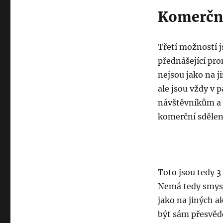
Komerčn
Třetí možností j
přednášející pr
nejsou jako na 
ale jsou vždy v 
návštěvníkům a 
komerční sdělen
Toto jsou tedy 
Nemá tedy smysl
jako na jiných a
být sám přesvědč