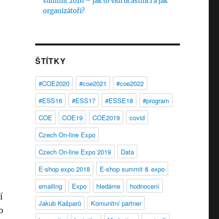
summit 2016 – jak to vidí účastníci a jak
organizátoři?
ŠTÍTKY
#COE2020
#coe2021
#coe2022
#ESS16
#ESS17
#ESSE18
#program
COE
COE19
COE2019
covid
Czech On-line Expo
Czech On-line Expo 2019
Data
E-shop expo 2018
E-shop summit & expo
emailing
Expo
hledáme
hodnocení
í
Jakub Kašparů
Komunitní partner
o