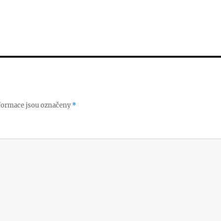
p
n
p
formace jsou označeny
*