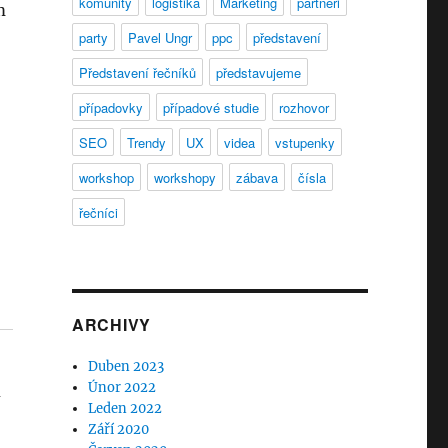
komunity
logistika
Marketing
partneři
m
party
Pavel Ungr
ppc
představení
Představení řečníků
představujeme
případovky
případové studie
rozhovor
SEO
Trendy
UX
videa
vstupenky
workshop
workshopy
zábava
čísla
řečníci
ARCHIVY
Duben 2023
Únor 2022
-
Leden 2022
Září 2020