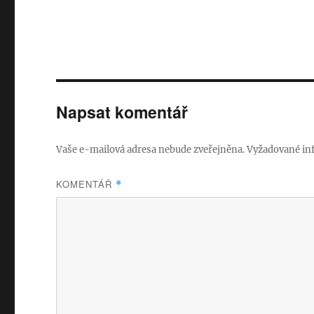
o
I
o
k
Napsat komentář
Vaše e-mailová adresa nebude zveřejněna.
Vyžadované in
KOMENTÁŘ
*