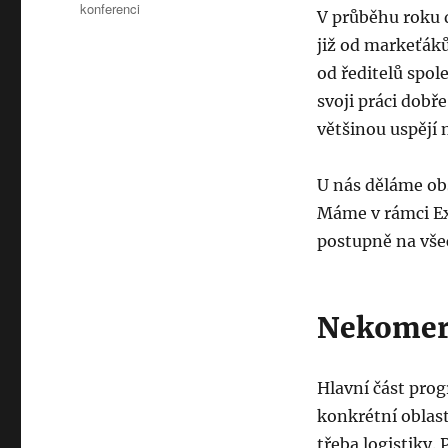
konferenci
V průběhu roku 
již od markeťáků
od ředitelů spole
svoji práci dobř
většinou uspějí 
U nás děláme ob
Máme v rámci Ex
postupně na vš
Nekomerč
Hlavní část prog
konkrétní oblas
třeba logistiky.