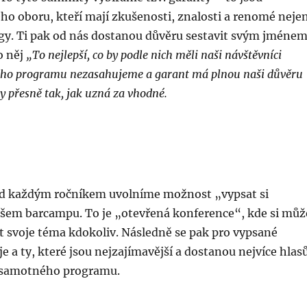
ho oboru, kteří mají zkušenosti, znalosti a renomé neje
gy. Ti pak od nás dostanou důvěru sestavit svým jméne
o něj
„To nejlepší, co by podle nich měli naši návštěvníci
vého programu nezasahujeme a garant má plnou naši důvěru
y přesně tak, jak uzná za vhodné.
ed každým ročníkem uvolníme možnost „vypsat si
šem barcampu. To je „otevřená konference“, kde si můž
t svoje téma kdokoliv. Následně se pak pro vypsané
e a ty, které jsou nejzajímavější a dostanou nejvíce hlas
o samotného programu.