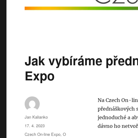
Jak vybíráme předn
Expo
Na Czech On-lin
přednáškových s
Autor:
Jan Kalianko
jednoduché a ab
Publikováno:
17. 4. 2023
dávno ho netvoří
Rubriky:
Czech On-line Expo
,
O