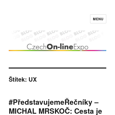
MENU
Czech On-line Expo BLOG
Štítek:
UX
#PředstavujemeŘečníky –
MICHAL MRSKOČ: Cesta je