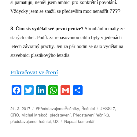
si pamatuju, neměl jsem ambici pro konkrétní povolání.
Vždycky jsem se snažil se především moc nenadřít
????
3.
Čím sis vydělal své první peníze?
Strouháním malty ze
starých cihel. Padík za repasovanou cihlu byly v jedenácti
letech závratný prachy. Jen za pár hodin se dalo vydělat na
stavebnici plastikovýho letadla.
„#PředstavujemeŘečníky – MICH
Pokračovat ve čtení
F
T
Li
W
G
S
a
w
n
h
m
h
c
it
k
at
ai
a
Publikováno:
Rubriky:
Štítky:
21. 3. 2017
#PředstavujemeŘečníky
,
Řečníci
#ESS17
,
CRO
,
Michal Mrskoč
,
představení
,
Představení řečníků
,
e
te
e
s
l
re
pro
představujeme
,
řečníci
,
UX
Napsat komentář
b
r
d
A
text
s