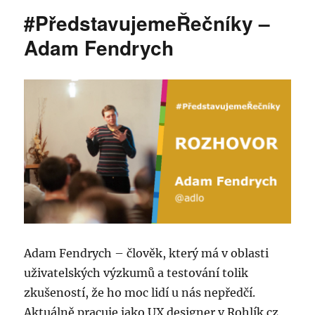
o
I
p
názvem
#PředstavujemeŘečníky –
o
n
p
#PředstavujemeŘečník
–
Adam Fendrych
k
MICHAL
MRSKOČ:
Cesta
je
cíl
Adam Fendrych – člověk, který má v oblasti
uživatelských výzkumů a testování tolik
zkušeností, že ho moc lidí u nás nepředčí.
Aktuálně pracuje jako UX designer v Rohlík.cz,