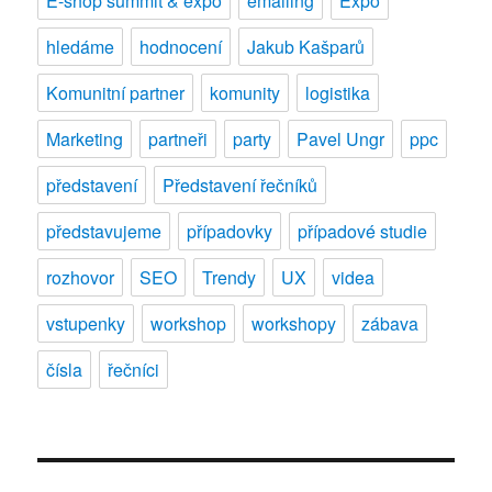
E-shop summit & expo
emailing
Expo
hledáme
hodnocení
Jakub Kašparů
Komunitní partner
komunity
logistika
Marketing
partneři
party
Pavel Ungr
ppc
představení
Představení řečníků
představujeme
případovky
případové studie
rozhovor
SEO
Trendy
UX
videa
vstupenky
workshop
workshopy
zábava
čísla
řečníci