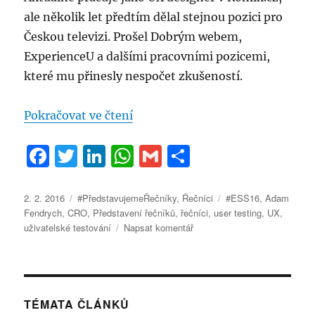
ale několik let předtím dělal stejnou pozici pro
Českou televizi. Prošel Dobrým webem,
ExperienceU a dalšími pracovními pozicemi,
které mu přinesly nespočet zkušeností.
„#PředstavujemeŘečníky – Ada
Pokračovat ve čtení
F
T
Li
W
G
S
a
w
n
h
m
h
c
it
k
at
ai
a
Publikováno:
Rubriky:
Štítky:
2. 2. 2016
#PředstavujemeŘečníky
,
Řečníci
#ESS16
,
Adam
Fendrych
,
CRO
,
Představení řečníků
,
řečníci
,
user testing
,
UX
,
e
te
e
s
l
re
pro
uživatelské testování
Napsat komentář
b
r
d
A
text
s
o
I
p
názvem
o
n
p
#PředstavujemeŘečníky
–
TÉMATA ČLÁNKŮ
k