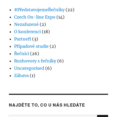
Adam
Fendrych
#PředstavujemeŘečníky
(22)
Czech On-line Expo
(14)
Nezařazené
(2)
O konferenci
(18)
Partneři
(3)
Případové studie
(2)
Řečníci
(26)
Rozhovory s řečníky
(6)
Uncategorised
(6)
Zábava
(1)
NAJDĚTE TO, CO U NÁS HLEDÁTE
HLE