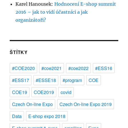
Karel Hanousek
:
Hodnocení E-shop summit
2016 – jak to vidí účastníci a jak
organizátoři?
ŠTÍTKY
#COE2020
#coe2021
#coe2022
#ESS16
#ESS17
#ESSE18
#program
COE
COE19
COE2019
covid
Czech On-line Expo
Czech On-line Expo 2019
Data
E-shop expo 2018