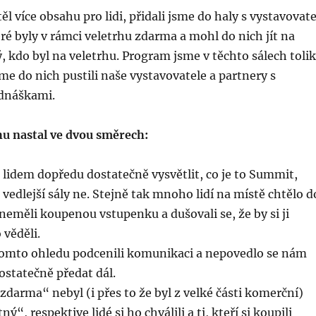
l více obsahu pro lidi, přidali jsme do haly s vystavovate
eré byly v rámci veletrhu zdarma a mohl do nich jít na
 kdo byl na veletrhu. Program jsme v těchto sálech tolik
sme do nich pustili naše vystavovatele a partnery s
dnáškami.
u nastal ve dvou směrech:
lidem dopředu dostatečně vysvětlit, co je to Summit,
 vedlejší sály ne. Stejně tak mnoho lidí na místě chtělo d
 neměli koupenou vstupenku a dušovali se, že by si ji
 věděli.
tomto ohledu podcenili komunikaci a nepovedlo se nám
ostatečně předat dál.
zdarma“ nebyl (i přes to že byl z velké části komerční)
ý“, respektive lidé si ho chválili a ti, kteří si koupili