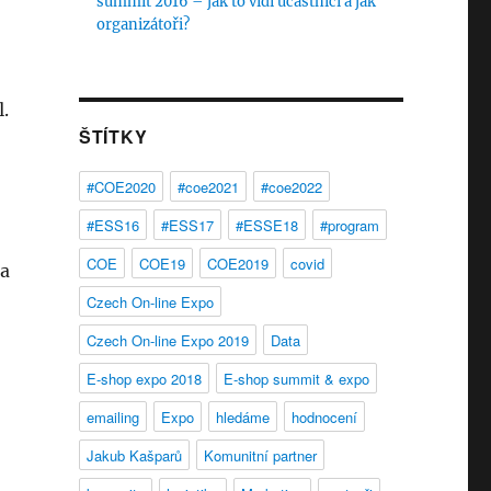
summit 2016 – jak to vidí účastníci a jak
organizátoři?
l.
ŠTÍTKY
#COE2020
#coe2021
#coe2022
#ESS16
#ESS17
#ESSE18
#program
COE
COE19
COE2019
covid
 a
Czech On-line Expo
Czech On-line Expo 2019
Data
E-shop expo 2018
E-shop summit & expo
emailing
Expo
hledáme
hodnocení
Jakub Kašparů
Komunitní partner