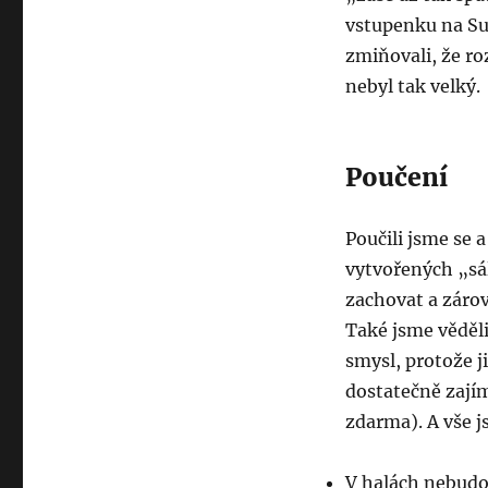
vstupenku na Su
zmiňovali, že r
nebyl tak velký.
Poučení
Poučili jsme se 
vytvořených „sál
zachovat a zárov
Také jsme věděl
smysl, protože j
dostatečně zají
zdarma). A vše j
V halách nebudou