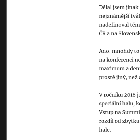
Dělal jsem jinak
nejznámější tvář
nadefinoval téma
ČR a na Slovens
Ano, mnohdy to n
na konferenci ne
maximum a denně
prostě jiný, než 
V ročníku 2018 j
speciální halu, 
Vstup na Summit
rozdíl od zbytku
hale.