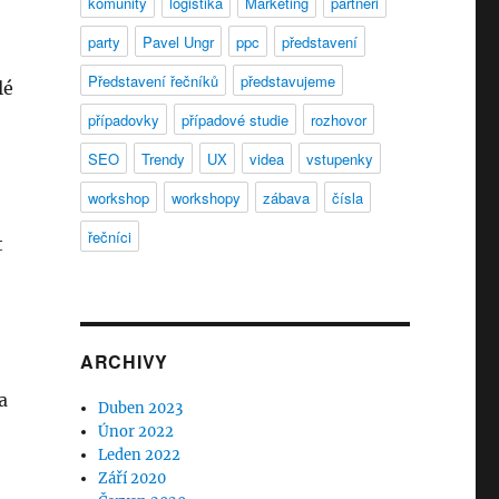
komunity
logistika
Marketing
partneři
party
Pavel Ungr
ppc
představení
Představení řečníků
představujeme
lé
případovky
případové studie
rozhovor
SEO
Trendy
UX
videa
vstupenky
workshop
workshopy
zábava
čísla
řečníci
t
ARCHIVY
a
Duben 2023
Únor 2022
Leden 2022
Září 2020