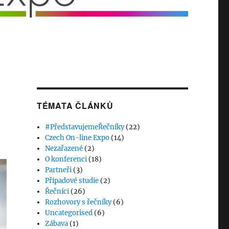
TÉMATA ČLÁNKŮ
#PředstavujemeŘečníky
(22)
Czech On-line Expo
(14)
Nezařazené
(2)
O konferenci
(18)
Partneři
(3)
Případové studie
(2)
Řečníci
(26)
Rozhovory s řečníky
(6)
Uncategorised
(6)
Zábava
(1)