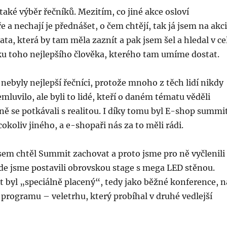
 také výběr řečníků. Mezitím, co jiné akce osloví
e a nechají je přednášet, o čem chtějí, tak já jsem na akci
ta, která by tam měla zaznít a pak jsem šel a hledal v ce
ku toho nejlepšího člověka, kterého tam umíme dostat.
ebyly nejlepší řečníci, protože mnoho z těch lidí nikdy
mluvilo, ale byli to lidé, kteří o daném tématu věděli
 se potkávali s realitou. I díky tomu byl E-shop summi
cokoliv jiného, a e-shopaři nás za to měli rádi.
sem chtěl Summit zachovat a proto jsme pro ně vyčlenili
kde jsme postavili obrovskou stage s mega LED stěnou.
 byl „speciálně placený“, tedy jako běžné konference, n
 programu – veletrhu, který probíhal v druhé vedlejší