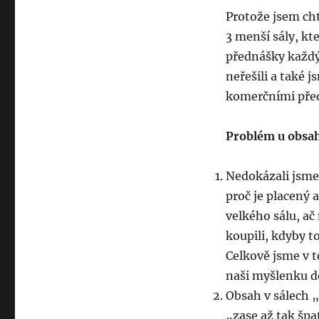
Protože jsem chtě
3 menší sály, kt
přednášky každý,
neřešili a také j
komerčními pře
Problém u obsah
Nedokázali jsme 
proč je placený a
velkého sálu, ač
koupili, kdyby to
Celkově jsme v 
naši myšlenku d
Obsah v sálech „
„zase až tak špatn