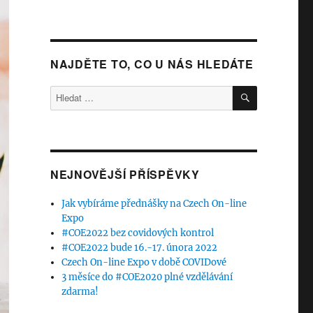
NAJDĚTE TO, CO U NÁS HLEDÁTE
HLEDÁNÍ
Hledat:
NEJNOVĚJŠÍ PŘÍSPĚVKY
Jak vybíráme přednášky na Czech On-line
Expo
#COE2022 bez covidových kontrol
#COE2022 bude 16.-17. února 2022
Czech On-line Expo v době COVIDové
3 měsíce do #COE2020 plné vzdělávání
zdarma!