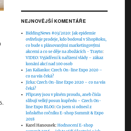
NEJNOVĚJŠÍ KOMENTÁŘE
BiddingNews #03/2020: Jak epidemie
ovlivňuje prodeje, kdo bodoval v ShopRoku,
u
co bude s plánovanými marketingovými
akcemi a co se děje na zbožácích - Trayto
:
VIDEO: Vyjádření k nařízení vlády – zákaz
konání akcí nad 100 osob
Jan Kalianko
:
Czech On-line Expo 2020 –
co na vás čeká?
Jirka
:
Czech On-line Expo 2020 – co na vás
čeká?
Přípravy jsou v plném proudu, aneb čísla
slibují velký posun kupředu – Czech On-
6.
line Expo BLOG
:
Co jsem si odnesl z
loňského ročníku E-shop Summit & Expo
2018
Karel Hanousek
:
Hodnocení E-shop