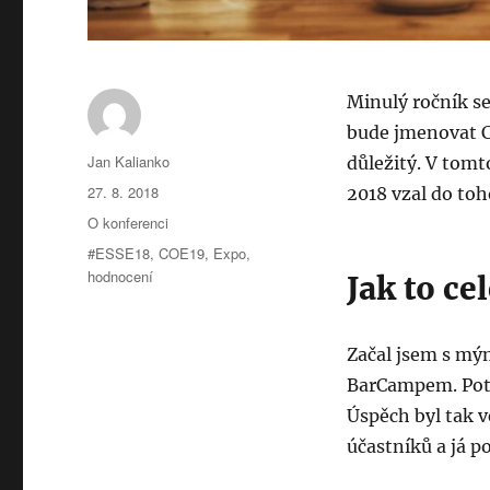
Minulý ročník s
bude jmenovat C
Autor:
Jan Kalianko
důležitý. V tomt
Publikováno:
27. 8. 2018
2018 vzal do toh
Rubriky:
O konferenci
Štítky:
#ESSE18
,
COE19
,
Expo
,
hodnocení
Jak to ce
Začal jsem s m
BarCampem. Poté
Úspěch byl tak v
účastníků a já p