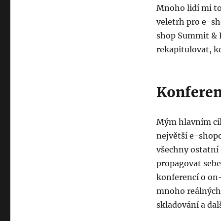
Mnoho lidí mi to
veletrh pro e-sh
shop Summit & E
rekapitulovat, k
Konfere
Mým hlavním cíl
největší e-shopo
všechny ostatní 
propagovat sebe 
konferencí o on
mnoho reálných 
skladování a dalš