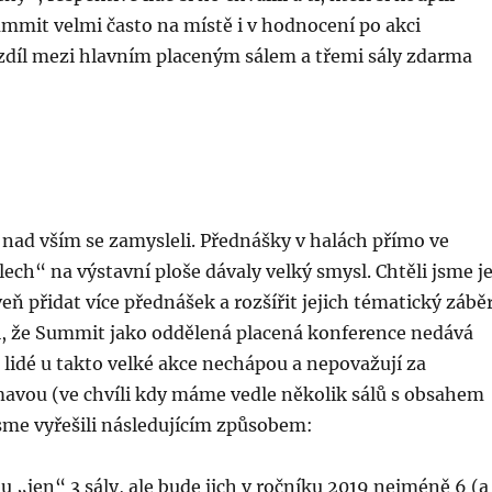
mmit velmi často na místě i v hodnocení po akci
ozdíl mezi hlavním placeným sálem a třemi sály zdarma
a nad vším se zamysleli. Přednášky v halách přímo ve
ech“ na výstavní ploše dávaly velký smysl. Chtěli jsme j
eň přidat více přednášek a rozšířit jejich tématický záběr
i, že Summit jako oddělená placená konference nedává
i lidé u takto velké akce nechápou a nepovažují za
mavou (ve chvíli kdy máme vedle několik sálů s obsahem
sme vyřešili následujícím způsobem:
 „jen“ 3 sály, ale bude jich v ročníku 2019 nejméně 6 (a