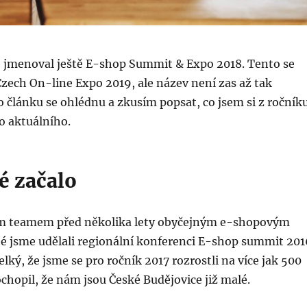
e jmenoval ještě E-shop Summit & Expo 2018. Tento se
zech On-line Expo 2019, ale název není zas až tak
o článku se ohlédnu a zkusím popsat, co jsem si z ročník
o aktuálního.
lé začalo
ým teamem před několika lety obyčejným e-shopovým
 jsme udělali regionální konferenci E-shop summit 201
elký, že jsme se pro ročník 2017 rozrostli na více jak 500
ochopil, že nám jsou České Budějovice již malé.