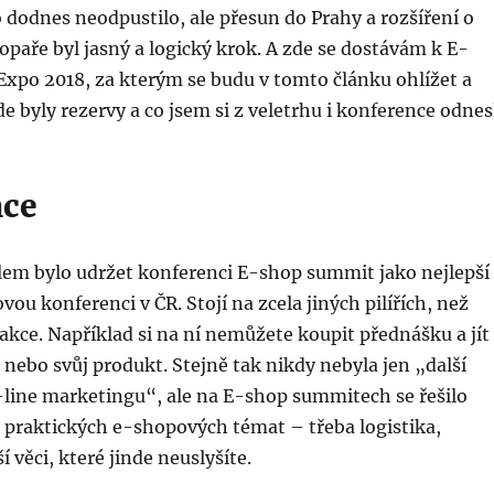
 dodnes neodpustilo, ale přesun do Prahy a rozšíření o
opaře byl jasný a logický krok. A zde se dostávám k E-
xpo 2018, za kterým se budu v tomto článku ohlížet a
de byly rezervy a co jsem si z veletrhu i konference odnes
nce
em bylo udržet konferenci E-shop summit jako nejlepší
vou konferenci v ČR. Stojí na zcela jiných pilířích, než
akce. Například si na ní nemůžete koupit přednášku a jít
nebo svůj produkt. Stejně tak nikdy nebyla jen „další
-line marketingu“, ale na E-shop summitech se řešilo
praktických e-shopových témat – třeba logistika,
í věci, které jinde neuslyšíte.