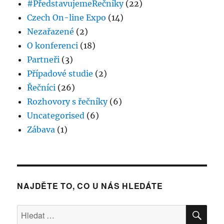
#PředstavujemeŘečníky
(22)
2022
Czech On-line Expo
(14)
Nezařazené
(2)
O konferenci
(18)
Partneři
(3)
Případové studie
(2)
Řečníci
(26)
Rozhovory s řečníky
(6)
Uncategorised
(6)
Zábava
(1)
NAJDĚTE TO, CO U NÁS HLEDÁTE
HLE
Hledat: