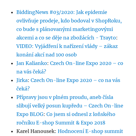
BiddingNews #03/2020: Jak epidemie
ovlivňuje prodeje, kdo bodoval v ShopRoku,
co bude s plánovanými marketingovými
akcemi a co se děje na zbožácích - Trayto
:
VIDEO: Vyjádření k nařízení vlády – zákaz
konání akcí nad 100 osob
Jan Kalianko
:
Czech On-line Expo 2020 – co
na vás čeká?
Jirka
:
Czech On-line Expo 2020 – co na vás
čeká?
Přípravy jsou v plném proudu, aneb čísla
slibují velký posun kupředu – Czech On-line
Expo BLOG
:
Co jsem si odnesl z loňského
ročníku E-shop Summit & Expo 2018
Karel Hanousek
:
Hodnocení E-shop summit