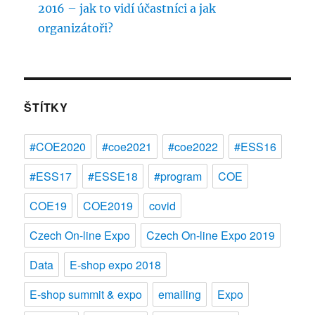
2016 – jak to vidí účastníci a jak
organizátoři?
ŠTÍTKY
#COE2020
#coe2021
#coe2022
#ESS16
#ESS17
#ESSE18
#program
COE
COE19
COE2019
covid
Czech On-line Expo
Czech On-line Expo 2019
Data
E-shop expo 2018
E-shop summit & expo
emailing
Expo