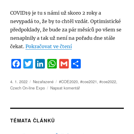
COVID19 je tu s námi už skoro 2 roky a
nevypadá to, že by to chtěl vzdát. Optimistické
předpoklady, že bude za pár měsíců po všem se
nenaplnily a tak už není na pořadu dne stále
„#COE2022 bude 16.-17. 
čekat.
Pokračovat ve čtení
F
T
Li
W
G
S
a
w
n
h
m
h
c
it
k
at
ai
a
Publikováno:
Rubriky:
Štítky:
4. 1. 2022
Nezařazené
#COE2020
,
#coe2021
,
#coe2022
,
pro
Czech On-line Expo
Napsat komentář
e
te
e
s
l
re
text
b
r
d
A
s
názvem
o
I
p
#COE2022
o
n
p
bude
TÉMATA ČLÁNKŮ
16.-17.
k
února