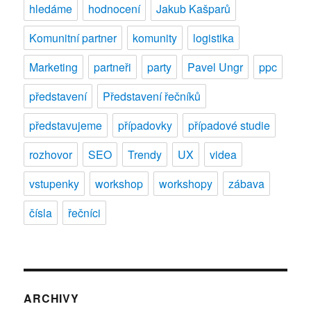
hledáme
hodnocení
Jakub Kašparů
Komunitní partner
komunity
logistika
Marketing
partneři
party
Pavel Ungr
ppc
představení
Představení řečníků
představujeme
případovky
případové studie
rozhovor
SEO
Trendy
UX
videa
vstupenky
workshop
workshopy
zábava
čísla
řečníci
ARCHIVY