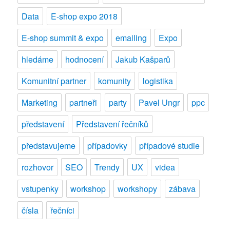
Data
E-shop expo 2018
E-shop summit & expo
emailing
Expo
hledáme
hodnocení
Jakub Kašparů
Komunitní partner
komunity
logistika
Marketing
partneři
party
Pavel Ungr
ppc
představení
Představení řečníků
představujeme
případovky
případové studie
rozhovor
SEO
Trendy
UX
videa
vstupenky
workshop
workshopy
zábava
čísla
řečníci