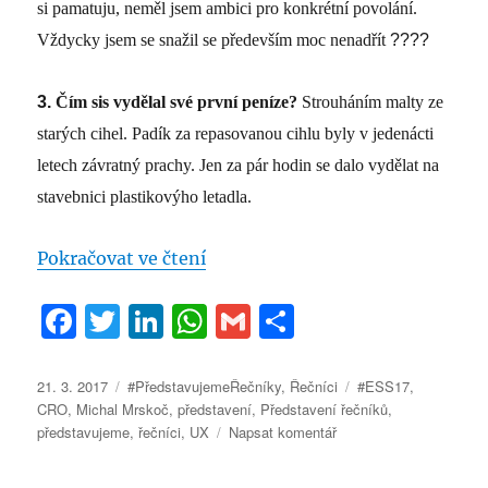
si pamatuju, neměl jsem ambici pro konkrétní povolání.
Vždycky jsem se snažil se především moc nenadřít
????
3.
Čím sis vydělal své první peníze?
Strouháním malty ze
starých cihel. Padík za repasovanou cihlu byly v jedenácti
letech závratný prachy. Jen za pár hodin se dalo vydělat na
stavebnici plastikovýho letadla.
„#PředstavujemeŘečníky – MICH
Pokračovat ve čtení
F
T
Li
W
G
S
a
w
n
h
m
h
c
it
k
at
ai
a
Publikováno:
Rubriky:
Štítky:
21. 3. 2017
#PředstavujemeŘečníky
,
Řečníci
#ESS17
,
CRO
,
Michal Mrskoč
,
představení
,
Představení řečníků
,
e
te
e
s
l
re
pro
představujeme
,
řečníci
,
UX
Napsat komentář
b
r
d
A
text
s