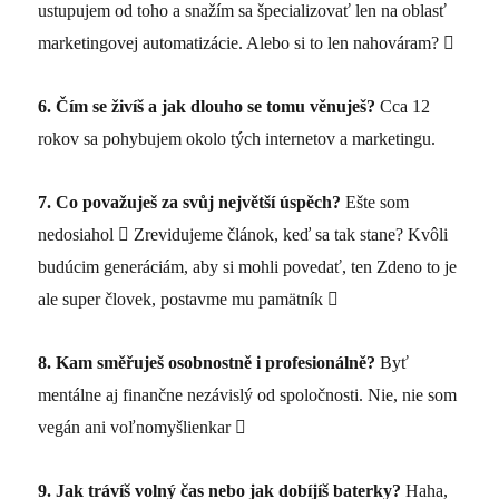
ustupujem od toho a snažím sa špecializovať len na oblasť
marketingovej automatizácie.
Alebo si to len nahováram?

6.
Čím se živíš a jak dlouho se tomu věnuješ?
Cca 12
rokov sa pohybujem okolo tých internetov a marketingu.
7.
Co považuješ za svůj největší úspěch?
Ešte som
nedosiahol

Zrevidujeme článok, keď sa tak stane? Kvôli
budúcim generáciám, aby si mohli povedať, ten Zdeno to je
ale super človek, postavme mu pamätník

8.
Kam směřuješ osobnostně i profesionálně?
Byť
mentálne aj finančne nezávislý od spoločnosti. Nie, nie som
vegán ani voľnomyšlienkar

9.
Jak trávíš volný čas nebo jak dobíjíš baterky?
Haha,