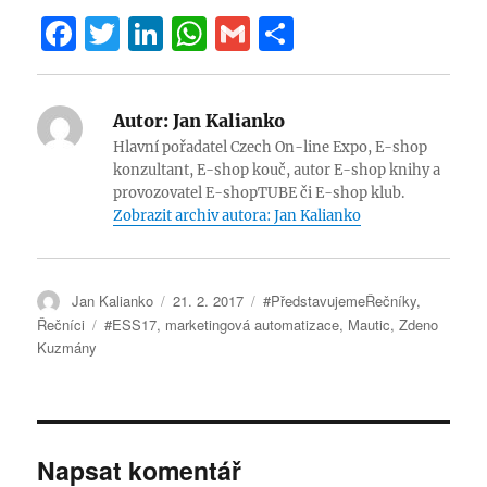
F
T
Li
W
G
S
a
w
n
h
m
h
c
it
k
at
ai
a
Autor:
Jan Kalianko
e
te
e
s
l
re
Hlavní pořadatel Czech On-line Expo, E-shop
b
r
d
A
konzultant, E-shop kouč, autor E-shop knihy a
provozovatel E-shopTUBE či E-shop klub.
o
I
p
Zobrazit archiv autora: Jan Kalianko
o
n
p
k
Autor:
Publikováno:
Rubriky:
Jan Kalianko
21. 2. 2017
#PředstavujemeŘečníky
,
Štítky:
Řečníci
#ESS17
,
marketingová automatizace
,
Mautic
,
Zdeno
Kuzmány
Napsat komentář