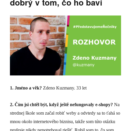
dobrý v tom, čo ho baví
1.
Jméno a věk?
Zdeno Kuzmany. 33 let
2.
Čím jsi chtěl být, když ještě nefungovaly e-shopy?
Na
strednej škole som začal robiť weby a odvtedy sa to ťahá so
mnou okolo internetového biznisu, takže som túto otázku
profesie nikdy nepotreboval riešiť. Robil som to, čo som