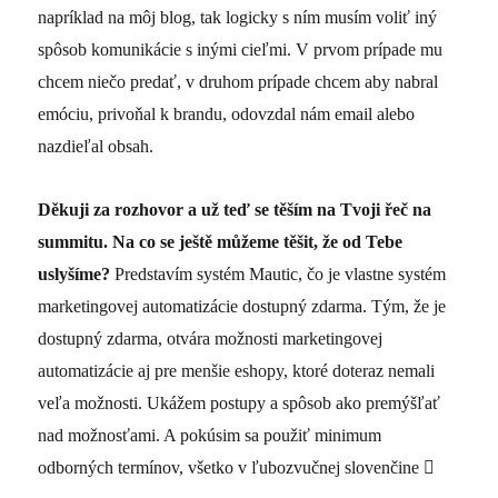
napríklad na môj blog, tak logicky s ním musím voliť iný
spôsob komunikácie s inými cieľmi. V prvom prípade mu
chcem niečo predať, v druhom prípade chcem aby nabral
emóciu, privoňal k brandu, odovzdal nám email alebo
nazdieľal obsah.
Děkuji za rozhovor a už teď se těším na Tvoji řeč na
summitu. Na co se ještě můžeme těšit, že od Tebe
uslyšíme?
Predstavím systém Mautic, čo je vlastne systém
marketingovej automatizácie dostupný zdarma. Tým, že je
dostupný zdarma, otvára možnosti marketingovej
automatizácie aj pre menšie eshopy, ktoré doteraz nemali
veľa možnosti. Ukážem postupy a spôsob ako premýšľať
nad možnosťami. A pokúsim sa použiť minimum
odborných termínov, všetko v ľubozvučnej slovenčine
