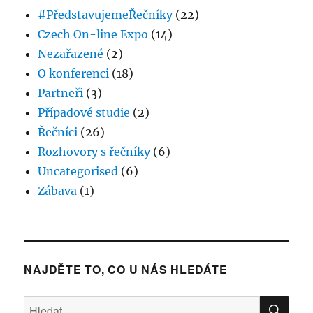
#PředstavujemeŘečníky
(22)
Czech On-line Expo
(14)
Nezařazené
(2)
O konferenci
(18)
Partneři
(3)
Případové studie
(2)
Řečníci
(26)
Rozhovory s řečníky
(6)
Uncategorised
(6)
Zábava
(1)
NAJDĚTE TO, CO U NÁS HLEDÁTE
HLE
Hledat: