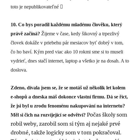
toto je nepublikovateľné

10.
Co bys poradil každému mladému člověku, který
právě začíná?
Žijeme v čase, kedy šikovný a trpezlivý
človek dokáže v priebehu pár mesiacov byť dobrý v tom,
čo ho baví. Kým pred viac ako 10 rokmi sme si to museli
vydrieť, dnes stačí internet, laptop a všetko je na dosah. A to
doslova.
Zdeno, dívala jsem se, že se motáš už několik let kolem
e-shopů a dneska máš dokonce vlastní firmu. Dá se říct,
že jsi byl u zrodu fenoménu nakupování na internetu?
Počas školy som
Měl si čich na rozvíjející se odvětví?
robil weby, zarobil som si tým aj nejaké prvé
drobné, takže logicky som v tom pokračoval.