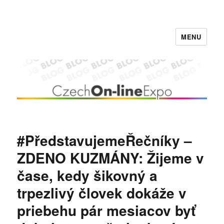
MENU
Czech On-line Expo BLOG
#PředstavujemeŘečníky –
ZDENO KUZMÁNY: Žijeme v
čase, kedy šikovný a
trpezlivý človek dokáže v
priebehu pár mesiacov byť