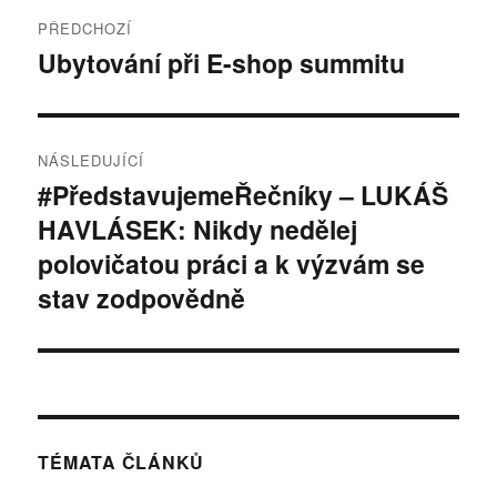
Navigace
PŘEDCHOZÍ
pro
Ubytování při E-shop summitu
Předchozí
příspěvek:
příspěvek
NÁSLEDUJÍCÍ
#PředstavujemeŘečníky – LUKÁŠ
Následující
HAVLÁSEK: Nikdy nedělej
příspěvek:
polovičatou práci a k výzvám se
stav zodpovědně
TÉMATA ČLÁNKŮ