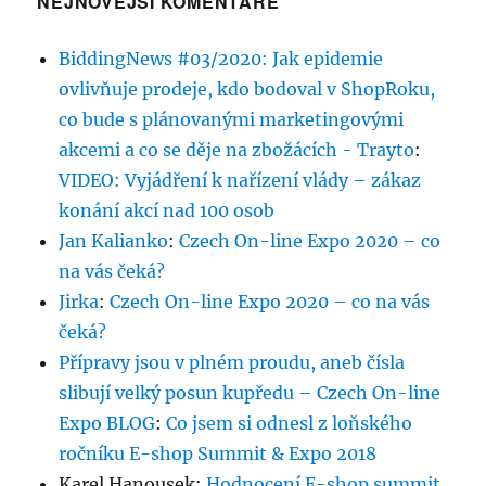
NEJNOVĚJŠÍ KOMENTÁŘE
BiddingNews #03/2020: Jak epidemie
ovlivňuje prodeje, kdo bodoval v ShopRoku,
co bude s plánovanými marketingovými
akcemi a co se děje na zbožácích - Trayto
:
VIDEO: Vyjádření k nařízení vlády – zákaz
konání akcí nad 100 osob
Jan Kalianko
:
Czech On-line Expo 2020 – co
na vás čeká?
Jirka
:
Czech On-line Expo 2020 – co na vás
čeká?
Přípravy jsou v plném proudu, aneb čísla
slibují velký posun kupředu – Czech On-line
Expo BLOG
:
Co jsem si odnesl z loňského
ročníku E-shop Summit & Expo 2018
Karel Hanousek
:
Hodnocení E-shop summit