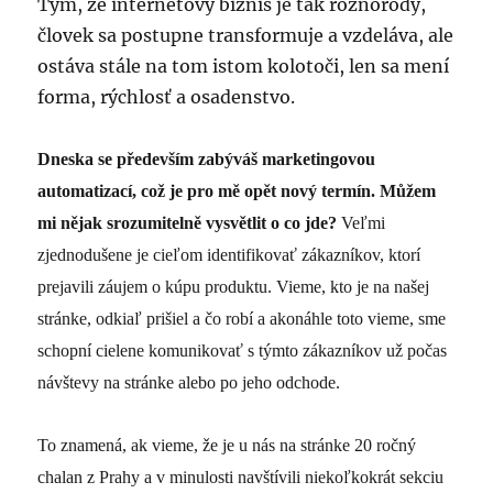
Tým, že internetový biznis je tak rôznorodý,
človek sa postupne transformuje a vzdeláva, ale
ostáva stále na tom istom kolotoči, len sa mení
forma, rýchlosť a osadenstvo.
Dneska se především zabýváš marketingovou
automatizací, což je pro mě opět nový termín. Můžem
mi nějak srozumitelně vysvětlit o co jde?
Veľmi
zjednodušene je cieľom identifikovať zákazníkov, ktorí
prejavili záujem o kúpu produktu. Vieme, kto je na našej
stránke, odkiaľ prišiel a čo robí a akonáhle toto vieme, sme
schopní cielene komunikovať s týmto zákazníkov už počas
návštevy na stránke alebo po jeho odchode.
To znamená, ak vieme, že je u nás na stránke 20 ročný
chalan z Prahy a v minulosti navštívili niekoľkokrát sekciu