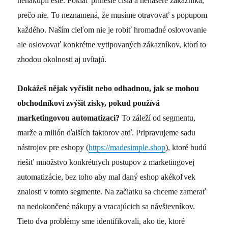
nenakúpil ešte. Pokiaľ prinesie čísla a nenasere zákazníka,
prečo nie. To neznamená, že musíme otravovať s popupom
každého. Naším cieľom nie je robiť hromadné oslovovanie
ale oslovovať konkrétne vytipovaných zákazníkov, ktorí to
zhodou okolnosti aj uvítajú.
Dokážeš nějak vyčíslit nebo odhadnou, jak se mohou
obchodníkovi zvýšit zisky, pokud používá
marketingovou automatizaci?
To záleží od segmentu,
marže a milión ďalších faktorov atď. Pripravujeme sadu
nástrojov pre eshopy (
https://madesimple.shop
), ktoré budú
riešiť množstvo konkrétnych postupov z marketingovej
automatizácie, bez toho aby mal daný eshop akékoľvek
znalosti v tomto segmente. Na začiatku sa chceme zamerať
na nedokončené nákupy a vracajúcich sa návštevníkov.
Tieto dva problémy sme identifikovali, ako tie, ktoré