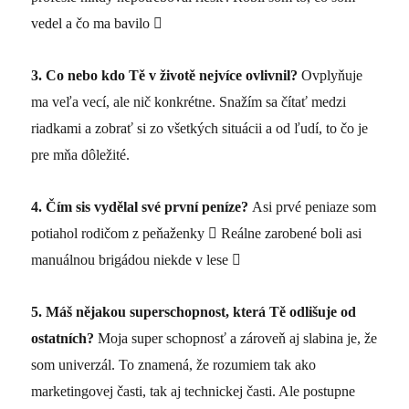
vedel a čo ma bavilo

3.
Co nebo kdo Tě v životě nejvíce ovlivnil?
Ovplyňuje
ma veľa vecí, ale nič konkrétne. Snažím sa čítať medzi
riadkami a zobrať si zo všetkých situácii a od ľudí, to čo je
pre mňa dôležité.
4.
Čím sis vydělal své první peníze?
Asi prvé peniaze som
potiahol rodičom z peňaženky

Reálne zarobené boli asi
manuálnou brigádou niekde v lese

5.
Máš nějakou superschopnost, která Tě odlišuje od
ostatních?
Moja super schopnosť a zároveň aj slabina je, že
som univerzál. To znamená, že rozumiem tak ako
marketingovej časti, tak aj technickej časti. Ale postupne