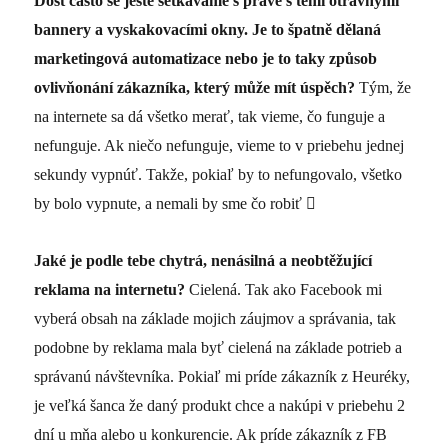
Dost často se ještě setkáváme s právě s těmi otravnými
bannery a vyskakovacími okny. Je to špatně dělaná
marketingová automatizace nebo je to taky způsob
ovlivňonání zákazníka, který může mít úspěch?
Tým, že
na internete sa dá všetko merať, tak vieme, čo funguje a
nefunguje. Ak niečo nefunguje, vieme to v priebehu jednej
sekundy vypnúť. Takže, pokiaľ by to nefungovalo, všetko
by bolo vypnute, a nemali by sme čo robiť

Jaké je podle tebe chytrá, nenásilná a neobtěžující
reklama na internetu?
Cielená. Tak ako Facebook mi
vyberá obsah na základe mojich záujmov a správania, tak
podobne by reklama mala byť cielená na základe potrieb a
správanú návštevníka. Pokiaľ mi príde zákazník z Heuréky,
je veľká šanca že daný produkt chce a nakúpi v priebehu 2
dní u mňa alebo u konkurencie. Ak príde zákazník z FB