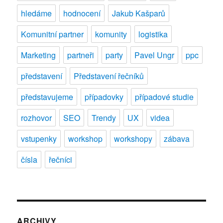
hledáme
hodnocení
Jakub Kašparů
Komunitní partner
komunity
logistika
Marketing
partneři
party
Pavel Ungr
ppc
představení
Představení řečníků
představujeme
případovky
případové studie
rozhovor
SEO
Trendy
UX
videa
vstupenky
workshop
workshopy
zábava
čísla
řečníci
ARCHIVY