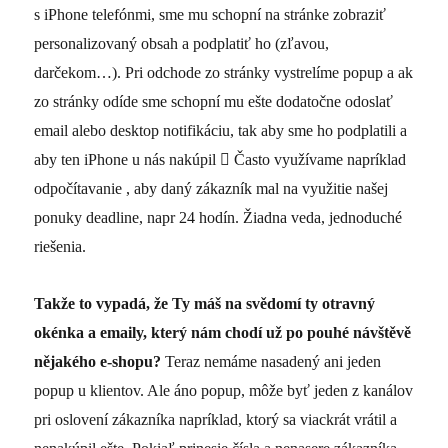
s iPhone telefónmi, sme mu schopní na stránke zobraziť
personalizovaný obsah a podplatiť ho (zľavou,
darčekom…). Pri odchode zo stránky vystrelíme popup a ak
zo stránky odíde sme schopní mu ešte dodatočne odoslať
email alebo desktop notifikáciu, tak aby sme ho podplatili a
aby ten iPhone u nás nakúpil

Často využívame napríklad
odpočítavanie , aby daný zákazník mal na využitie našej
ponuky deadline, napr 24 hodín. Žiadna veda, jednoduché
riešenia.
Takže to vypadá, že Ty máš na svědomí ty otravný
okénka a emaily, který nám chodí už po pouhé návštěvě
nějakého e-shopu?
Teraz nemáme nasadený ani jeden
popup u klientov. Ale áno popup, môže byť jeden z kanálov
pri oslovení zákazníka napríklad, ktorý sa viackrát vrátil a