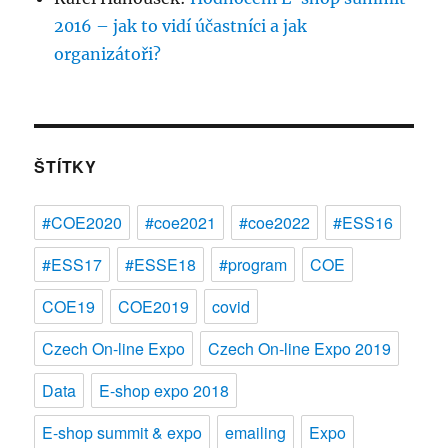
2016 – jak to vidí účastníci a jak
organizátoři?
ŠTÍTKY
#COE2020
#coe2021
#coe2022
#ESS16
#ESS17
#ESSE18
#program
COE
COE19
COE2019
covid
Czech On-line Expo
Czech On-line Expo 2019
Data
E-shop expo 2018
E-shop summit & expo
emailing
Expo