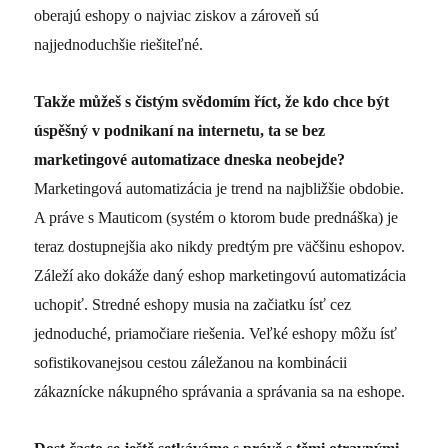
oberajú eshopy o najviac ziskov a zároveň sú
najjednoduchšie riešiteľné.
Takže můžeš s čistým svědomím říct, že kdo chce být
úspěšný v podnikaní na internetu, ta se bez
marketingové automatizace dneska neobejde?
Marketingová automatizácia je trend na najbližšie obdobie.
A práve s Mauticom (systém o ktorom bude prednáška) je
teraz dostupnejšia ako nikdy predtým pre väčšinu eshopov.
Záleží ako dokáže daný eshop marketingovú automatizácia
uchopiť. Stredné eshopy musia na začiatku ísť cez
jednoduché, priamočiare riešenia. Veľké eshopy môžu ísť
sofistikovanejsou cestou záležanou na kombinácii
zákaznícke nákupného správania a správania sa na eshope.