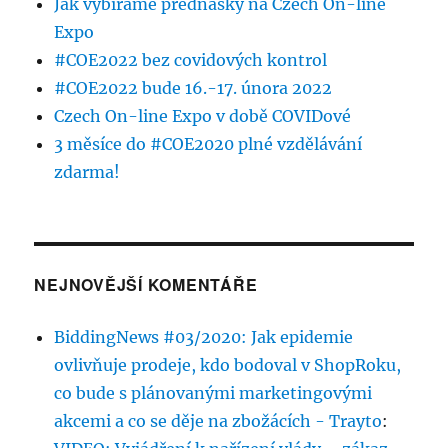
Jak vybíráme přednášky na Czech On-line
Expo
#COE2022 bez covidových kontrol
#COE2022 bude 16.-17. února 2022
Czech On-line Expo v době COVIDové
3 měsíce do #COE2020 plné vzdělávání
zdarma!
NEJNOVĚJŠÍ KOMENTÁŘE
BiddingNews #03/2020: Jak epidemie
ovlivňuje prodeje, kdo bodoval v ShopRoku,
co bude s plánovanými marketingovými
akcemi a co se děje na zbožácích - Trayto
: