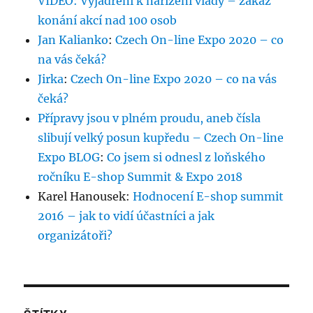
VIDEO: Vyjádření k nařízení vlády – zákaz
konání akcí nad 100 osob
Jan Kalianko
:
Czech On-line Expo 2020 – co
na vás čeká?
Jirka
:
Czech On-line Expo 2020 – co na vás
čeká?
Přípravy jsou v plném proudu, aneb čísla
slibují velký posun kupředu – Czech On-line
Expo BLOG
:
Co jsem si odnesl z loňského
ročníku E-shop Summit & Expo 2018
Karel Hanousek
:
Hodnocení E-shop summit
2016 – jak to vidí účastníci a jak
organizátoři?