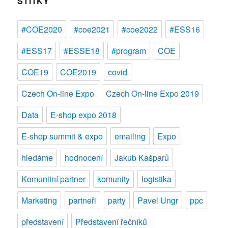
ŠTÍTKY
#COE2020
#coe2021
#coe2022
#ESS16
#ESS17
#ESSE18
#program
COE
COE19
COE2019
covid
Czech On-line Expo
Czech On-line Expo 2019
Data
E-shop expo 2018
E-shop summit & expo
emailing
Expo
hledáme
hodnocení
Jakub Kašparů
Komunitní partner
komunity
logistika
Marketing
partneři
party
Pavel Ungr
ppc
představení
Představení řečníků