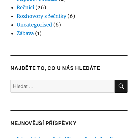
jak
Řečníci
(26)
organizátoři?
Rozhovory s řečníky
(6)
Uncategorised
(6)
Zábava
(1)
NAJDĚTE TO, CO U NÁS HLEDÁTE
HLE
Hledat:
NEJNOVĚJŠÍ PŘÍSPĚVKY