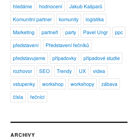
hledáme
hodnocení
Jakub Kašparů
Komunitní partner
komunity
logistika
Marketing
partneři
party
Pavel Ungr
ppc
představení
Představení řečníků
představujeme
případovky
případové studie
rozhovor
SEO
Trendy
UX
videa
vstupenky
workshop
workshopy
zábava
čísla
řečníci
ARCHIVY