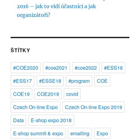
2016 – jak to vidí účastníci a jak
organizátoři?
ŠTÍTKY
#COE2020
#coe2021
#coe2022
#ESS16
#ESS17
#ESSE18
#program
COE
COE19
COE2019
covid
Czech On-line Expo
Czech On-line Expo 2019
Data
E-shop expo 2018
E-shop summit & expo
emailing
Expo