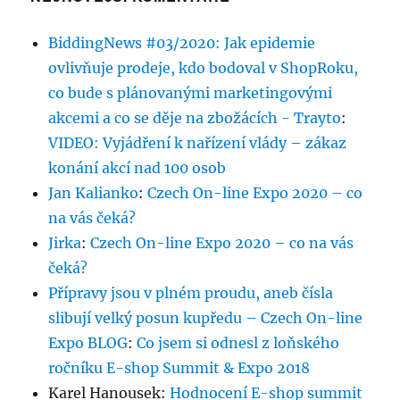
BiddingNews #03/2020: Jak epidemie
ovlivňuje prodeje, kdo bodoval v ShopRoku,
co bude s plánovanými marketingovými
akcemi a co se děje na zbožácích - Trayto
:
VIDEO: Vyjádření k nařízení vlády – zákaz
konání akcí nad 100 osob
Jan Kalianko
:
Czech On-line Expo 2020 – co
na vás čeká?
Jirka
:
Czech On-line Expo 2020 – co na vás
čeká?
Přípravy jsou v plném proudu, aneb čísla
slibují velký posun kupředu – Czech On-line
Expo BLOG
:
Co jsem si odnesl z loňského
ročníku E-shop Summit & Expo 2018
Karel Hanousek
:
Hodnocení E-shop summit