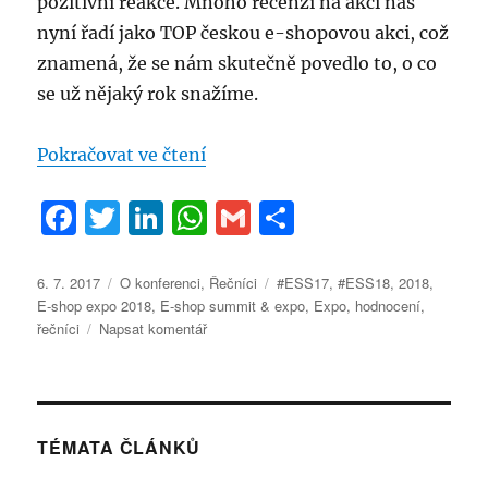
pozitivní reakce. Mnoho recenzí na akci nás
nyní řadí jako TOP českou e-shopovou akci, což
znamená, že se nám skutečně povedlo to, o co
se už nějaký rok snažíme.
„Hodnocení E-shop summit 2017 –
Pokračovat ve čtení
F
T
Li
W
G
S
a
w
n
h
m
h
c
it
k
at
ai
a
Publikováno:
Rubriky:
Štítky:
6. 7. 2017
O konferenci
,
Řečníci
#ESS17
,
#ESS18
,
2018
,
E-shop expo 2018
,
E-shop summit & expo
,
Expo
,
hodnocení
,
e
te
e
s
l
re
pro
řečníci
Napsat komentář
b
r
d
A
text
s
o
I
p
názvem
o
n
p
Hodnocení
E-
TÉMATA ČLÁNKŮ
k
shop
summit