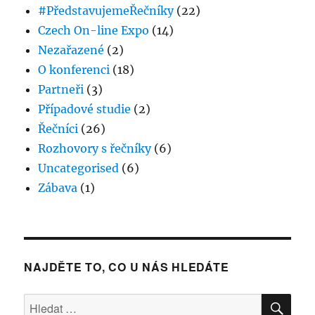
#PředstavujemeŘečníky
(22)
2017
–
Czech On-line Expo
(14)
jak
Nezařazené
(2)
to
O konferenci
(18)
vidí
naši
Partneři
(3)
účastníci
Případové studie
(2)
a
Řečníci
(26)
co
připravujeme
Rozhovory s řečníky
(6)
na
Uncategorised
(6)
ročník
Zábava
(1)
2018?
NAJDĚTE TO, CO U NÁS HLEDÁTE
HLE
Hledat: