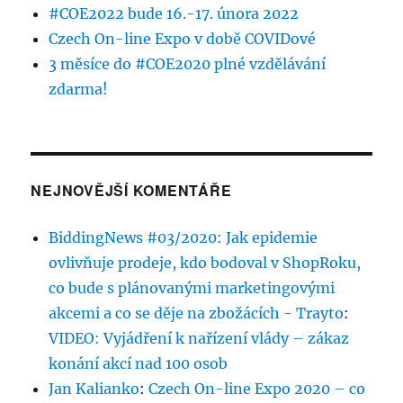
#COE2022 bude 16.-17. února 2022
Czech On-line Expo v době COVIDové
3 měsíce do #COE2020 plné vzdělávání
zdarma!
NEJNOVĚJŠÍ KOMENTÁŘE
BiddingNews #03/2020: Jak epidemie
ovlivňuje prodeje, kdo bodoval v ShopRoku,
co bude s plánovanými marketingovými
akcemi a co se děje na zbožácích - Trayto
:
VIDEO: Vyjádření k nařízení vlády – zákaz
konání akcí nad 100 osob
Jan Kalianko
:
Czech On-line Expo 2020 – co