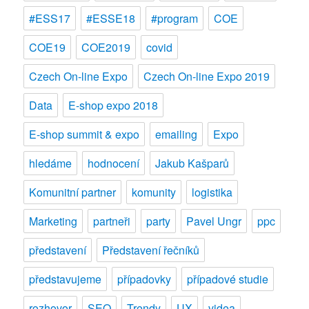
#ESS17
#ESSE18
#program
COE
COE19
COE2019
covid
Czech On-line Expo
Czech On-line Expo 2019
Data
E-shop expo 2018
E-shop summit & expo
emailing
Expo
hledáme
hodnocení
Jakub Kašparů
Komunitní partner
komunity
logistika
Marketing
partneři
party
Pavel Ungr
ppc
představení
Představení řečníků
představujeme
případovky
případové studie
rozhovor
SEO
Trendy
UX
videa