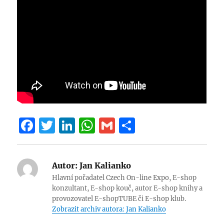
F
T
Li
W
G
S
a
w
n
h
m
h
c
it
k
at
ai
a
Autor:
Jan Kalianko
e
te
e
s
l
re
Hlavní pořadatel Czech On-line Expo, E-shop
b
r
d
A
konzultant, E-shop kouč, autor E-shop knihy a
provozovatel E-shopTUBE či E-shop klub.
o
I
p
Zobrazit archiv autora: Jan Kalianko
o
n
p