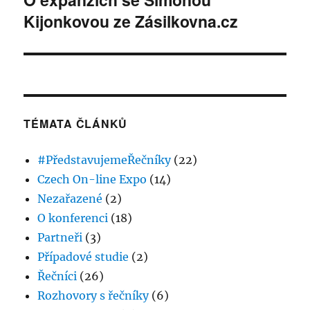
Kijonkovou ze Zásilkovna.cz
příspěvek:
TÉMATA ČLÁNKŮ
#PředstavujemeŘečníky
(22)
Czech On-line Expo
(14)
Nezařazené
(2)
O konferenci
(18)
Partneři
(3)
Případové studie
(2)
Řečníci
(26)
Rozhovory s řečníky
(6)