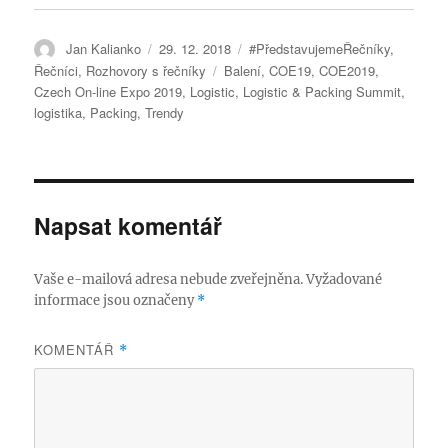
k
Autor:
Publikováno:
Rubriky:
Jan Kalianko
29. 12. 2018
#PředstavujemeŘečníky
,
Štítky:
Řečníci
,
Rozhovory s řečníky
Balení
,
COE19
,
COE2019
,
Czech On-line Expo 2019
,
Logistic
,
Logistic & Packing Summit
,
logistika
,
Packing
,
Trendy
Napsat komentář
Vaše e-mailová adresa nebude zveřejněna.
Vyžadované
informace jsou označeny
*
KOMENTÁŘ
*