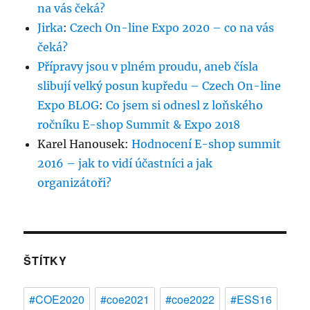
na vás čeká?
Jirka
:
Czech On-line Expo 2020 – co na vás
čeká?
Přípravy jsou v plném proudu, aneb čísla
slibují velký posun kupředu – Czech On-line
Expo BLOG
:
Co jsem si odnesl z loňského
ročníku E-shop Summit & Expo 2018
Karel Hanousek
:
Hodnocení E-shop summit
2016 – jak to vidí účastníci a jak
organizátoři?
ŠTÍTKY
#COE2020
#coe2021
#coe2022
#ESS16