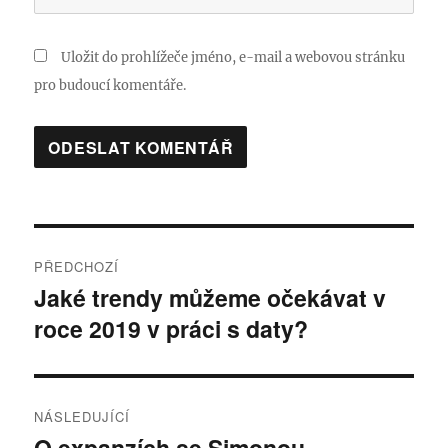
Uložit do prohlížeče jméno, e-mail a webovou stránku
pro budoucí komentáře.
Navigace
PŘEDCHOZÍ
pro
Jaké trendy můžeme očekávat v
Předchozí
roce 2019 v práci s daty?
příspěvek:
příspěvek
NÁSLEDUJÍCÍ
O expanzích se Simonou
Následující